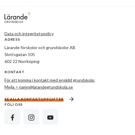
Lärande grundskola
Data och integritetspolicy
ADRESS
Lärande förskolor och grundskolor AB
Slottsgatan 105
602 22 Norrköping
KONTAKT
För att komma i kontakt med enskild grundskola:
Mejla > namn@larandegrundskola.se
SE ALLA KONTAKTUPPGIFTER
FÖLJ OSS
FACEBOOK
INSTAGRAM
YOUTUBE