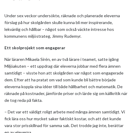
Under sex veckor undersökte, räknade och planerade eleverna
förslag på hur skolgården skulle kunna bli mer inspirerande,
lekvänlig och hållbar – något som också väckte intresse hos
kommunens miljöstrateg, Jimmy Rudemyr.
Ett skolprojekt som engagerar
När läraren Mikaela Sirén, en av två lärare i teamet, satte igång
Miljöakuten – ett uppdrag där eleverna jobbar med flera ämnen
samtidigt – visste hon att skolgården var något som engagerade
dem. Efter att ha pratat om vad som kunde bli bättre började
eleverna koppla sina idéer till både hållbarhet och matematik. De
räknade på kostnader, jämförde priser och lärde sig om källkritik när
de tog reda på fakta.
– Det var ett väldigt roligt arbete med många ämnen samtidigt. Vi
fick lära oss hur mycket saker faktiskt kostar, och att det kunde
vara stor prisskillnad för samma sak. Det trodde jag inte, berättar
en av eleverna.