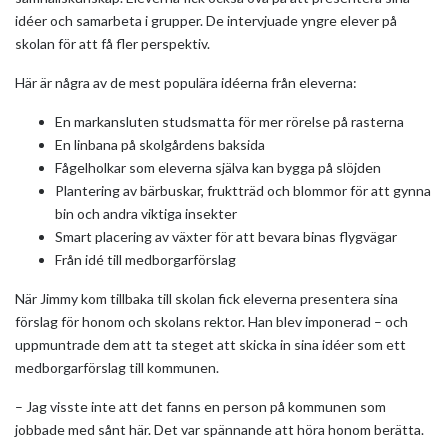
idéer och samarbeta i grupper. De intervjuade yngre elever på
skolan för att få fler perspektiv.
Här är några av de mest populära idéerna från eleverna:
En markansluten studsmatta för mer rörelse på rasterna
En linbana på skolgårdens baksida
Fågelholkar som eleverna själva kan bygga på slöjden
Plantering av bärbuskar, fruktträd och blommor för att gynna
bin och andra viktiga insekter
Smart placering av växter för att bevara binas flygvägar
Från idé till medborgarförslag
När Jimmy kom tillbaka till skolan fick eleverna presentera sina
förslag för honom och skolans rektor. Han blev imponerad – och
uppmuntrade dem att ta steget att skicka in sina idéer som ett
medborgarförslag till kommunen.
– Jag visste inte att det fanns en person på kommunen som
jobbade med sånt här. Det var spännande att höra honom berätta.