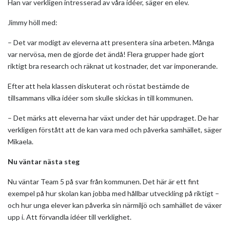
Han var verkligen intresserad av våra idéer, säger en elev.
Jimmy höll med:
– Det var modigt av eleverna att presentera sina arbeten. Många
var nervösa, men de gjorde det ändå! Flera grupper hade gjort
riktigt bra research och räknat ut kostnader, det var imponerande.
Efter att hela klassen diskuterat och röstat bestämde de
tillsammans vilka idéer som skulle skickas in till kommunen.
– Det märks att eleverna har växt under det här uppdraget. De har
verkligen förstått att de kan vara med och påverka samhället, säger
Mikaela.
Nu väntar nästa steg
Nu väntar Team 5 på svar från kommunen. Det här är ett fint
exempel på hur skolan kan jobba med hållbar utveckling på riktigt –
och hur unga elever kan påverka sin närmiljö och samhället de växer
upp i. Att förvandla idéer till verklighet.