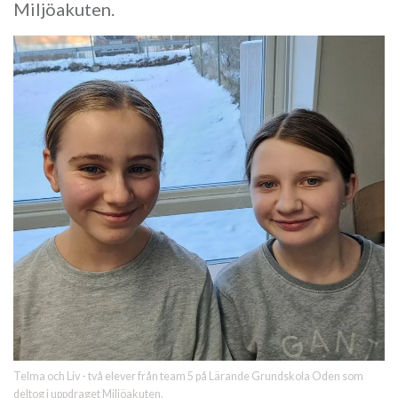
Miljöakuten.
Telma och Liv - två elever från team 5 på Lärande Grundskola Oden som
deltog i uppdraget Miljöakuten.