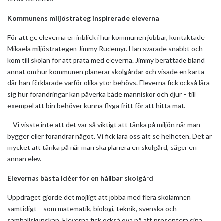
Kommunens miljöstrateg inspirerade eleverna
För att ge eleverna en inblick i hur kommunen jobbar, kontaktade
Mikaela miljöstrategen Jimmy Rudemyr. Han svarade snabbt och
kom till skolan för att prata med eleverna. Jimmy berättade bland
annat om hur kommunen planerar skolgårdar och visade en karta
där han förklarade varför olika ytor behövs. Eleverna fick också lära
sig hur förändringar kan påverka både människor och djur – till
exempel att bin behöver kunna flyga fritt för att hitta mat.
– Vi visste inte att det var så viktigt att tänka på miljön när man
bygger eller förändrar något. Vi fick lära oss att se helheten. Det är
mycket att tänka på när man ska planera en skolgård, säger en
annan elev.
Elevernas bästa idéer för en hållbar skolgård
Uppdraget gjorde det möjligt att jobba med flera skolämnen
samtidigt – som matematik, biologi, teknik, svenska och
samhällskunskap. Eleverna fick också öva på att presentera sina