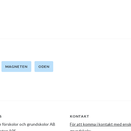
MAGNETEN
ODEN
S
KONTAKT
 förskolor och grundskolor AB
För att komma i kontakt med ensk
gatan 105
grundskola: