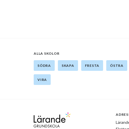
ALLA SKOLOR
SÖDRA
SKAPA
FRESTA
ÖSTRA
VIRA
Lärande grundskola
ADRES
Lärande
Slotts