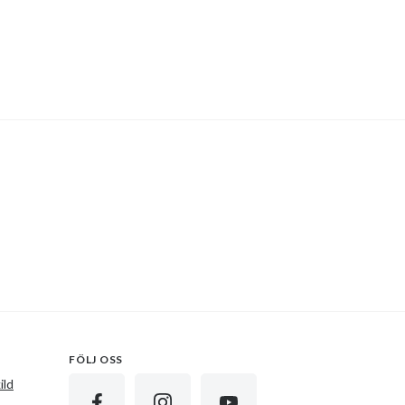
FÖLJ OSS
ild
FACEBOOK
INSTAGRAM
YOUTUBE