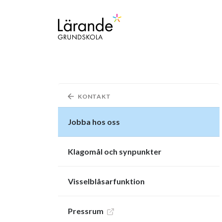
Hoppa till innehåll
Lärande grundskola
KONTAKT
Jobba hos oss
Klagomål och synpunkter
Visselblåsarfunktion
Pressrum