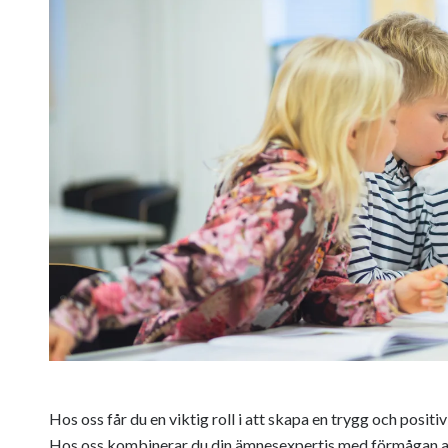
Hos oss får du en viktig roll i att skapa en trygg och posit
Hos oss kombinerar du din ämnesexpertis med förmågan a