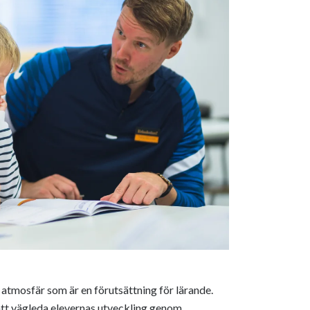
iv atmosfär som är en förutsättning för lärande.
tt vägleda elevernas utveckling genom